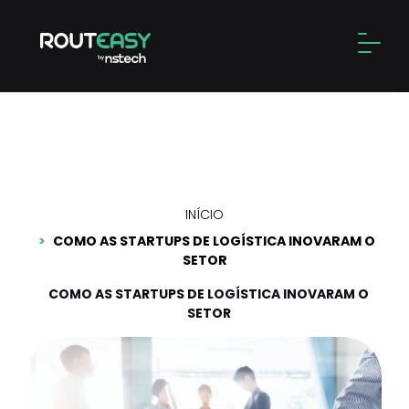
Skip
to
Alter
content
Como as startups de
logística inovaram o setor
INÍCIO
COMO AS STARTUPS DE LOGÍSTICA INOVARAM O
SETOR
COMO AS STARTUPS DE LOGÍSTICA INOVARAM O
SETOR