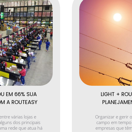
U EM 66% SUA
LIGHT + ROU
OM A ROUTEASY
PLANEJAME
entre várias lojas e
Organizar e gerir 
alguns dos principais
campo em tempo r
 uma rede que atua há
empresas que têm 