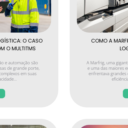
GÍSTICA: O CASO
COMO A MARFR
OM O MULTITMS
LO
ação e automação são
A Marfrig, uma gigan
sas de grande porte,
e uma das maiores e
 complexos em suas
enfrentava grandes 
pacidade…
eficiênc