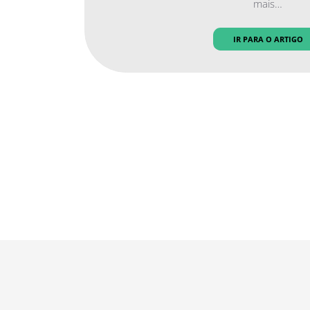
mais…
IR PARA O ARTIGO
Navegação
de
artigos