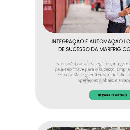
INTEGRAÇÃO E AUTOMAÇÃO LO
DE SUCESSO DA MARFRIG C
No cenário atual da logística, integr
palavras-chave para o sucesso. Empre
como a Marfrig, enfrentam desafios
operações globais, e a ca
IR PARA O ARTIGO