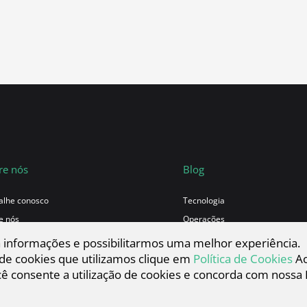
re nós
Blog
alhe conosco
Tecnologia
e nós
Operações
Cultura
a informações e possibilitarmos uma melhor experiência.
Cases
 de cookies que utilizamos clique em
Política de Cookies
Ao
ê consente a utilização de cookies e concorda com nossa P
Materiais Gratuitos