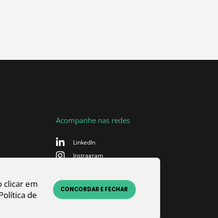
Acompanhe nas redes
LinkedIn
Instragram
Youtube
Facebook
 clicar em
CONCORDAR E FECHAR
olítica de