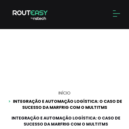
Skip
to
Alter
content
Integração e automação
logística: o caso de
sucesso da Marfrig com o
multitms
INÍCIO
INTEGRAÇÃO E AUTOMAÇÃO LOGÍSTICA: O CASO DE
SUCESSO DA MARFRIG COM O MULTITMS
INTEGRAÇÃO E AUTOMAÇÃO LOGÍSTICA: O CASO DE
SUCESSO DA MARFRIG COM O MULTITMS