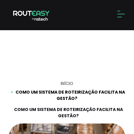
Skip
to
Alter
content
Como um sistema de
roteirização facilita na
gestão?
INÍCIO
COMO UM SISTEMA DE ROTEIRIZAÇÃO FACILITA NA
GESTÃO?
COMO UM SISTEMA DE ROTEIRIZAÇÃO FACILITA NA
GESTÃO?