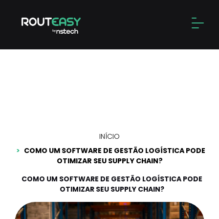
Skip
to
Alter
content
Como um software de
gestão logística pode
otimizar seu supply chain?
INÍCIO
COMO UM SOFTWARE DE GESTÃO LOGÍSTICA PODE
OTIMIZAR SEU SUPPLY CHAIN?
COMO UM SOFTWARE DE GESTÃO LOGÍSTICA PODE
OTIMIZAR SEU SUPPLY CHAIN?