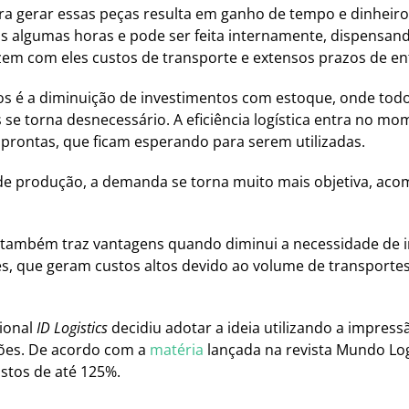
ra gerar essas peças resulta em ganho de tempo e dinheiro,
as algumas horas e pode ser feita internamente, dispensa
zem com eles custos de transporte e extensos prazos de ent
os é a diminuição de investimentos com estoque, onde tod
e torna desnecessário. A eficiência logística entra no m
 prontas, que ficam esperando para serem utilizadas.
 de produção, a demanda se torna muito mais objetiva, ac
a também traz vantagens quando diminui a necessidade de
s, que geram custos altos devido ao volume de transportes,
ional
ID Logistics
decidiu adotar a ideia utilizando a impres
ções. De acordo com a
matéria
lançada na revista Mundo Log
stos de até 125%.