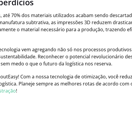
perdícios
is, até 70% dos materiais utilizados acabam sendo descarta
manufatura subtrativa, as impressões 3D reduzem drastic
tamente o material necessário para a produção, trazendo efi
tecnologia vem agregando não só nos processos produtiv
 sustentabilidade. Reconhecer o potencial revolucionário d
sem medo o que o futuro da logística nos reserva.
outEasy! Com a nossa tecnologia de otimização, você redu
logística. Planeje sempre as melhores rotas de acordo com 
stração
!
k
r