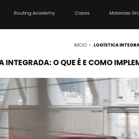
Routing Academy
Cases
Materiais Gr
: o que é e
-la
INÍCIO
LOGÍSTICA INTEGRA
A INTEGRADA: O QUE É E COMO IMPL