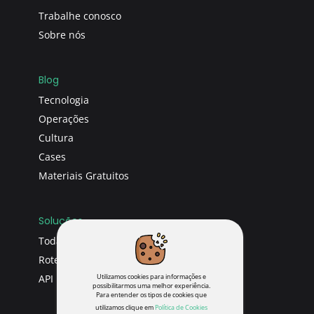
Trabalhe conosco
Sobre nós
Blog
Tecnologia
Operações
Cultura
Cases
Materiais Gratuitos
Soluções
Todas soluções
Roteirizador
Utilizamos cookies para informações e
API
possibilitarmos uma melhor experiência.
Para entender os tipos de cookies que
utilizamos clique em
Política de Cookies