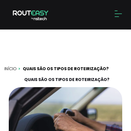
Skip
to
Alter
content
Quais são os tipos de
roteirização?
INÍCIO
QUAIS SÃO OS TIPOS DE ROTEIRIZAÇÃO?
QUAIS SÃO OS TIPOS DE ROTEIRIZAÇÃO?