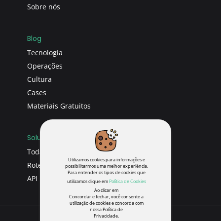
Sobre nós
Blog
Tecnologia
Operações
Cultura
Cases
Materiais Gratuitos
Soluções
Todas soluções
Utilizamos cookies para informações e
Roteirizador
possibilitarmos uma melhor experiência.
Para entender os tipos de cookies que
API
utilizamos clique em
Política de Cookies
Ao clicar em
Concordar e fechar, você consente a
utilização de cookies e concorda com
nossa Política de
Privacidade.