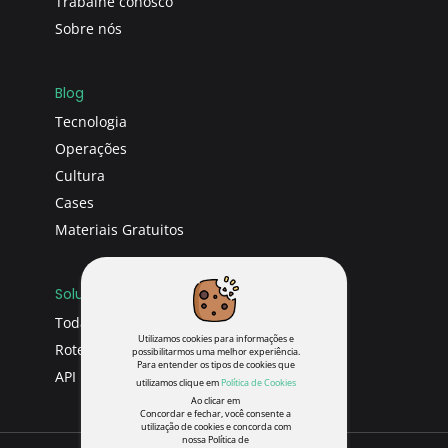
Trabalhe conosco
Sobre nós
Blog
Tecnologia
Operações
Cultura
Cases
Materiais Gratuitos
Soluções
Todas soluções
Utilizamos cookies para informações e
Roteirizador
possibilitarmos uma melhor experiência.
Para entender os tipos de cookies que
API
utilizamos clique em
Política de Cookies
Ao clicar em
Concordar e fechar, você consente a
utilização de cookies e concorda com
nossa Política de