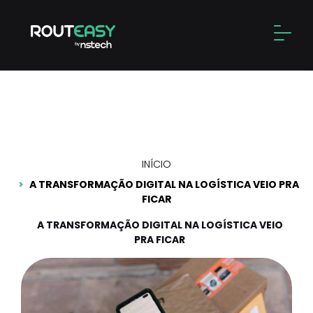
Skip
to
Alter
content
A transformação digital
na logística veio pra ficar
INÍCIO
A TRANSFORMAÇÃO DIGITAL NA LOGÍSTICA VEIO PRA
FICAR
A TRANSFORMAÇÃO DIGITAL NA LOGÍSTICA VEIO
PRA FICAR