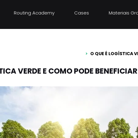
Routing Academy
Cases
Materiais Gr
verde e como
ua empresa
O QUE É LOGÍSTICA 
STICA VERDE E COMO PODE BENEFICIA