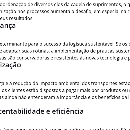
 coordenação de diversos elos da cadeia de suprimentos, o
ronização nos processos aumenta o desafio, em especial na 
 seus resultados.
dança
determinante para o sucesso da logística sustentável. Se os
 adaptar suas rotinas, a implementação de práticas susten
as são conservadoras e resistentes às novas tecnologia e 
tização
ega e a redução do impacto ambiental dos transportes estão
os clientes estão dispostos a pagar mais por produtos ou 
s ainda não entenderam a importância e os benefícios da lo
tentabilidade e eficiência
ntáveis nem sempre é a mais econômica a curto prazo. Só 