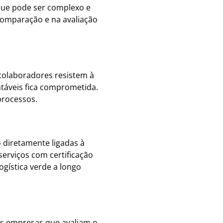
 que pode ser complexo e
comparação e na avaliação
 colaboradores resistem à
táveis fica comprometida.
processos.
 diretamente ligadas à
serviços com certificação
gística verde a longo
as empresas que avaliam o