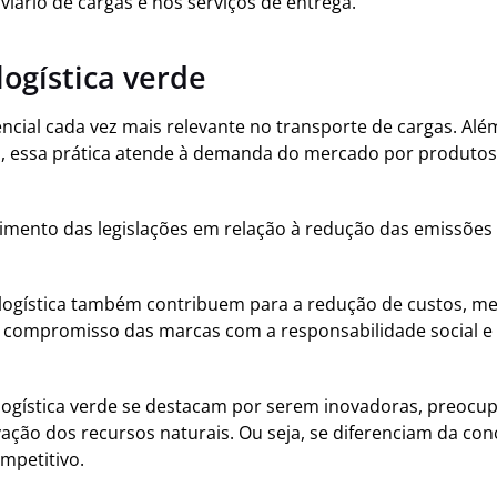
viário de cargas e nos serviços de entrega.
logística verde
encial cada vez mais relevante no transporte de cargas. Alé
a, essa prática atende à demanda do mercado por produtos
imento das legislações em relação à redução das emissões
a logística também contribuem para a redução de custos, m
compromisso das marcas com a responsabilidade social e 
ogística verde se destacam por serem inovadoras, preocu
vação dos recursos naturais. Ou seja, se diferenciam da c
mpetitivo.