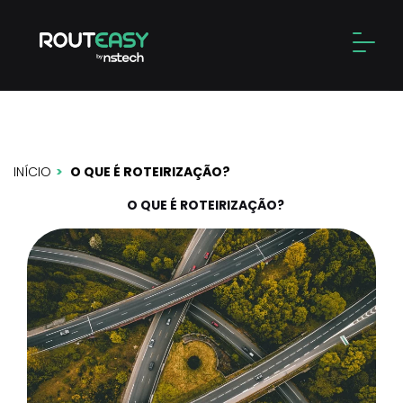
Skip
to
Alter
content
O que é roteirização?
INÍCIO
O QUE É ROTEIRIZAÇÃO?
O QUE É ROTEIRIZAÇÃO?