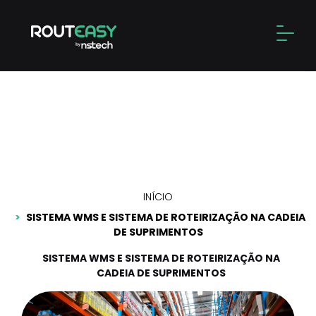
Skip
to
Alter
content
Sistema WMS e sistema de
roteirização na cadeia de
suprimentos
INÍCIO
SISTEMA WMS E SISTEMA DE ROTEIRIZAÇÃO NA CADEIA
DE SUPRIMENTOS
SISTEMA WMS E SISTEMA DE ROTEIRIZAÇÃO NA
CADEIA DE SUPRIMENTOS