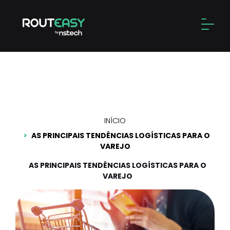
Skip
to
Alter
content
As principais tendências
logísticas para o varejo
INÍCIO
AS PRINCIPAIS TENDÊNCIAS LOGÍSTICAS PARA O
VAREJO
AS PRINCIPAIS TENDÊNCIAS LOGÍSTICAS PARA O
VAREJO