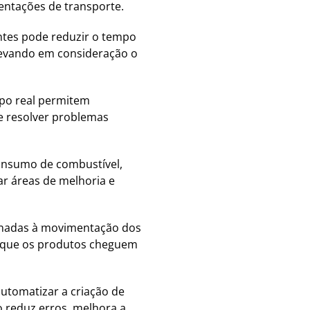
entações de transporte.
ientes pode reduzir o tempo
 levando em consideração o
po real permitem
 e resolver problemas
onsumo de combustível,
ar áreas de melhoria e
ionadas à movimentação dos
te que os produtos cheguem
automatizar a criação de
 reduz erros, melhora a