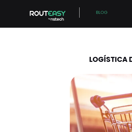
Skip
to
BLOG
Logística de varej
content
para garantir o su
LOGÍSTICA 