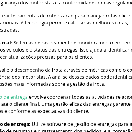
segurança dos motoristas e a conformidade com as regulam
ilizar ferramentas de roteirização para planejar rotas efic
acionais. A tecnologia permite calcular as melhores rotas,
estradas.
 real:
Sistemas de rastreamento e monitoramento em tem
s veículos e o status das entregas. Isso ajuda a identificar
er atualizações precisas para os clientes.
alie o desempenho da frota através de métricas como o c
iência dos motoristas. A análise desses dados pode identific
cisões mais informadas sobre a gestão da frota.
o de entrega
envolve coordenar todas as atividades relac
té o cliente final. Uma gestão eficaz das entregas garan
 e conforme as expectativas do cliente.
o de entrega:
Utilize software de gestão de entregas para 
ção de recursos e o rastreamento dos pedidos. A automação