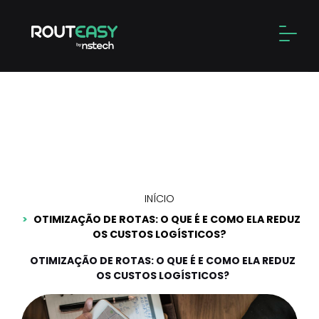
Skip
to
Alter
content
Otimização de rotas: O que
é e como ela reduz os
custos logísticos?
INÍCIO
OTIMIZAÇÃO DE ROTAS: O QUE É E COMO ELA REDUZ
OS CUSTOS LOGÍSTICOS?
OTIMIZAÇÃO DE ROTAS: O QUE É E COMO ELA REDUZ
OS CUSTOS LOGÍSTICOS?